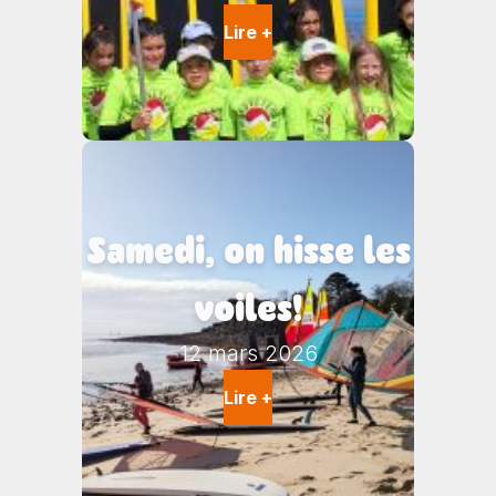
Lire +
Samedi, on hisse les
voiles!
12 mars 2026
Lire +