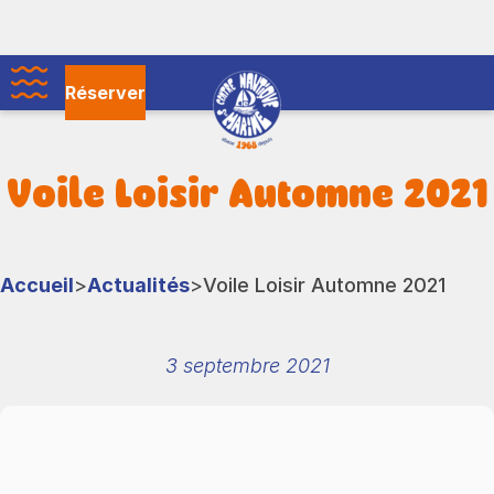
Skip
to
the
Centre
content
Réserver
nautique
Menu
de
Sainte
Voile Loisir Automne 2021
Marine
Accueil
>
Actualités
>
Voile Loisir Automne 2021
3 septembre 2021