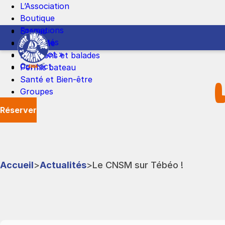
Skip
L’Association
to
Boutique
the
Formations
Stages
Centre
content
Actualités
À l’année
nautique
« Le spot »
Locations et balades
de
Contact
Permis bateau
Sainte
Santé et Bien-être
Marine
Groupes
Réserver
Accueil
>
Actualités
>
Le CNSM sur Tébéo !