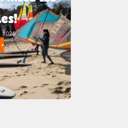
les!
s 2026
 +