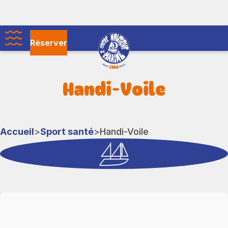
Skip
to
the
Centre
content
Réserver
nautique
Menu
de
Sainte
Handi-Voile
Marine
Accueil
>
Sport santé
>
Handi-Voile